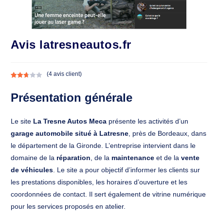
Avis latresneautos.fr
(
4
avis client)
Noté
4
2.75
Présentation générale
sur 5
basé
Le site
La Tresne Autos Meca
présente les activités d’un
sur
notatio
garage automobile situé à Latresne
, près de Bordeaux, dans
ns
le département de la Gironde. L’entreprise intervient dans le
client
domaine de la
réparation
, de la
maintenance
et de la
vente
de véhicules
. Le site a pour objectif d’informer les clients sur
les prestations disponibles, les horaires d’ouverture et les
coordonnées de contact. Il sert également de vitrine numérique
pour les services proposés en atelier.