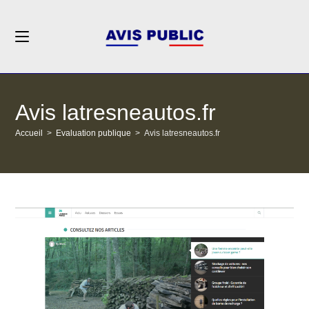
Skip
to
content
Avis latresneautos.fr
Accueil
>
Evaluation publique
>
Avis latresneautos.fr