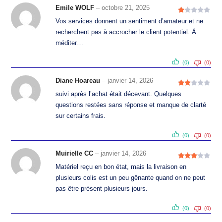
Emile WOLF
–
octobre 21, 2025
N
Vos services donnent un sentiment d’amateur et ne
ot
recherchent pas à accrocher le client potentiel. À
e
méditer…
1
s
(0)
(0)
ur
5
Diane Hoareau
–
janvier 14, 2026
Note
suivi après l’achat était décevant. Quelques
2
questions restées sans réponse et manque de clarté
sur
sur certains frais.
5
(0)
(0)
Muirielle CC
–
janvier 14, 2026
Note
3
Matériel reçu en bon état, mais la livraison en
Siège social :
Zone industrielle Artigot, 33360
sur 5
plusieurs colis est un peu gênante quand on ne peut
Latresne, France
pas être présent plusieurs jours.
Contact :
Téléphone (numéro indiqué sur le site) – E-
mail :
contact@latresneautos.fr
(0)
(0)
Horaires d’ouverture :
du lundi au vendredi,