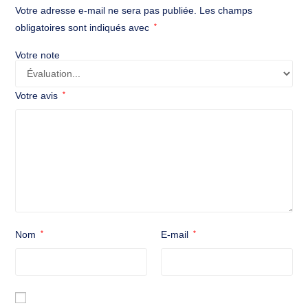
Votre adresse e-mail ne sera pas publiée.
Les champs
généralement de 8h à 12h et de 14h à 18h (à confirmer
obligatoires sont indiqués avec
*
selon le site)
SAV / Assistance :
disponible directement sur place ou
Votre note
via contact téléphonique pour le suivi des réparations,
l’entretien et la garantie des véhicules
Votre avis
*
Livraison :
non applicable, les prestations étant
réalisées en atelier
Nom
*
E-mail
*