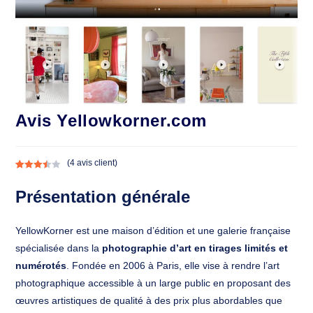
Avis Yellowkorner.com
(
4
avis client)
Noté
4
3.50
Présentation générale
sur 5
basé
YellowKorner est une maison d’édition et une galerie française
sur
notation
spécialisée dans la
photographie d’art en tirages limités et
s client
numérotés
. Fondée en 2006 à Paris, elle vise à rendre l’art
photographique accessible à un large public en proposant des
œuvres artistiques de qualité à des prix plus abordables que