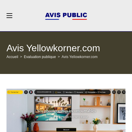
Skip
to
content
Avis Yellowkorner.com
Accueil
>
Evaluation publique
>
Avis Yellowkorner.com