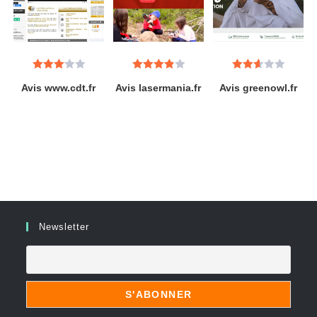
Note
Note
3.89
Note
Avis www.cdt.fr
Avis lasermania.fr
Avis greenowl.fr
3.13
sur 5
2.63
sur 5
sur 5
Newsletter