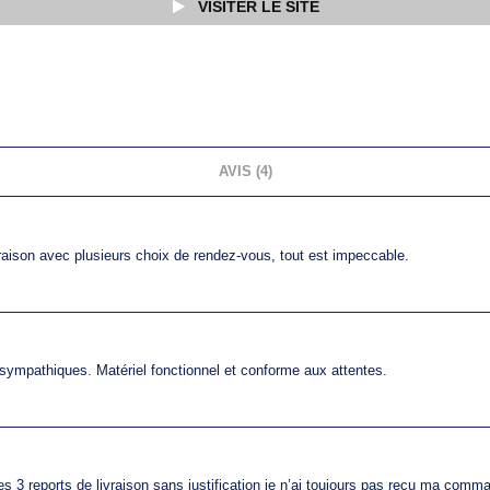
VISITER LE SITE
AVIS (4)
raison avec plusieurs choix de rendez-vous, tout est impeccable.
s sympathiques. Matériel fonctionnel et conforme aux attentes.
.
t@icoza.fr
. Le service client est joignable du lundi au vendredi entre 
ns supplémentaires comme installation ou reprise de matériel ancien se
 formulaire ou par téléphone/email pour les retours et garanties.
es 3 reports de livraison sans justification je n’ai toujours pas reçu ma comma