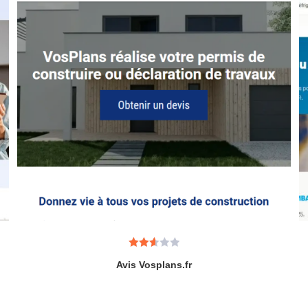
Note
Avis Vosplans.fr
2.67
sur 5