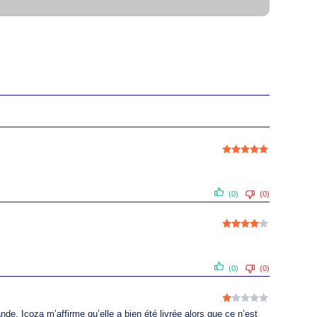
Note
5
sur
5
(0)
(0)
Note
4
sur 5
9h-12h30 et 14h30-17h.
(0)
(0)
lon produits.
N
nde. Icoza m’affirme qu’elle a bien été livrée alors que ce n’est