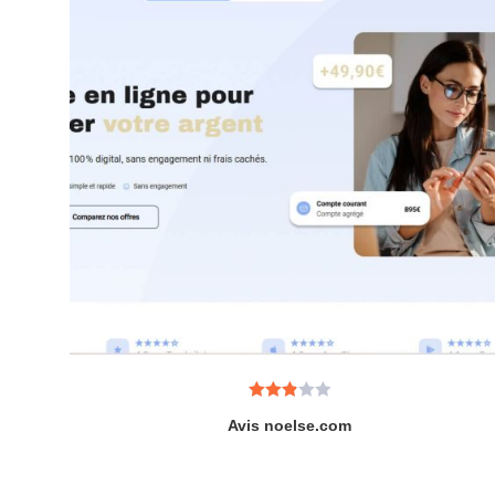
Note
Avis noelse.com
2.91
sur 5