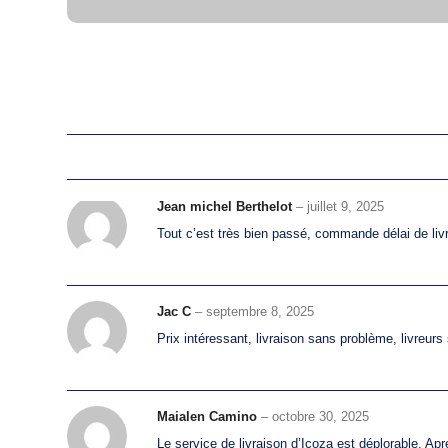
Jean michel Berthelot
–
juillet 9, 2025
Tout c’est très bien passé, commande délai de liv
Jac C
–
septembre 8, 2025
Prix intéressant, livraison sans problème, livreur
Siège social :
La Vigne Marou, 44630 Plessé, France
Contact :
Téléphone : 0 971 00 60 44, E-mail :
contac
Livraison :
Livraison à domicile en France, avec optio
Support / SAV :
Maialen Camino
Le service après-vente est géré via le
–
octobre 30, 2025
Le service de livraison d’Icoza est déplorable. Apr