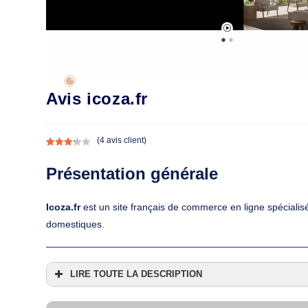
Avis icoza.fr
(
4
avis client)
Noté
4
3.25
Présentation générale
sur 5
basé
Icoza.fr
est un site français de commerce en ligne spécialis
sur
notation
domestiques.
s client
LIRE TOUTE LA DESCRIPTION