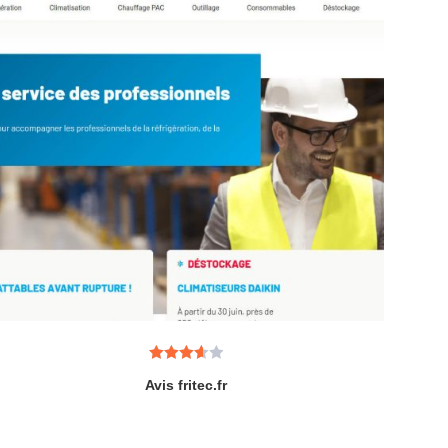
Note
Avis fritec.fr
3.67
sur 5